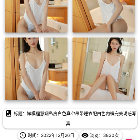
photo_album
标题：嫩模程慧娴私房白色真空吊带睡衣配白色内裤完美诱惑写
真
access_time
remove_red_eye
时间：2022年12月26日
浏览：3830次